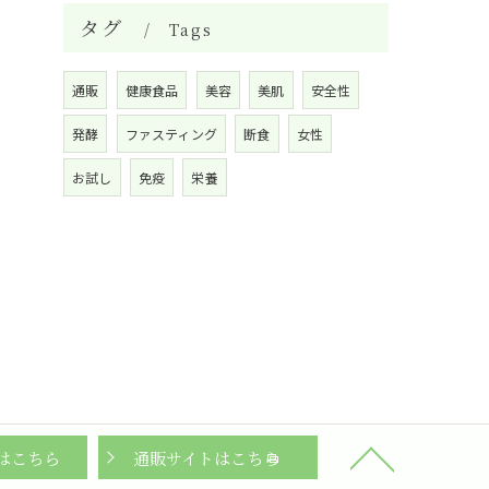
タグ
Tags
通販
健康食品
美容
美肌
安全性
発酵
ファスティング
断食
女性
お試し
免疫
栄養
はこちら
通販サイトはこちら