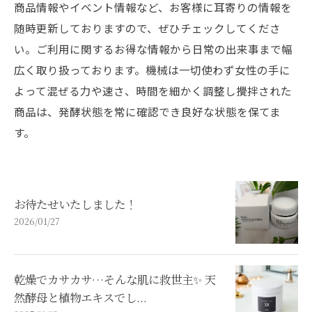
商品情報やイベント情報など、お客様に耳寄りの情報を
随時更新しておりますので、ぜひチェックしてくださ
い。ご利用に関するお得な情報から日常の出来事まで幅
広く取り扱っております。機械は一切使わず女性の手に
よって混ぜる力や速さ、時間を細かく調整し攪拌された
商品は、発酵状態を常に確認でき良好な状態を保てま
す。
お待たせいたしました！
2026/01/27
乾燥でカサカサ…そんな肌に救世主✨ 天
然酵母と植物エキスでし...