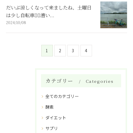
だいぶ涼しくなって来ましたね、土曜日
は少し自転車🚴‍♀️漕い...
2024/10/08
1
2
3
4
カテゴリー
Categories
全てのカテゴリー
酵素
ダイエット
サプリ