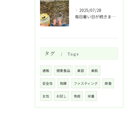
2025/07/28
毎日暑い日が続きますね。
タグ
Tags
通販
健康食品
美容
美肌
安全性
発酵
ファスティング
断食
女性
お試し
免疫
栄養