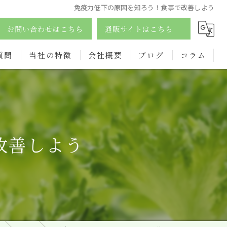
免疫力低下の原因を知ろう！食事で改善しよう
お問い合わせはこちら
通販サイトはこちら
質問
当社の特徴
会社概要
ブログ
コラム
酵素
ダイエット
改善しよう
サプリ
ドリンク
オーガニック