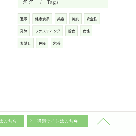
タグ
Tags
通販
健康食品
美容
美肌
安全性
発酵
ファスティング
断食
女性
お試し
免疫
栄養
はこちら
通販サイトはこちら