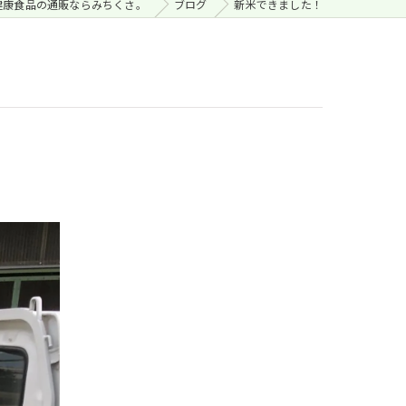
健康食品の通販ならみちくさ。
ブログ
新米できました！