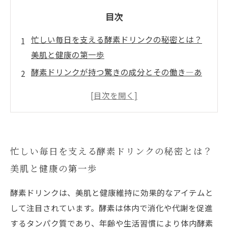
目次
忙しい毎日を支える酵素ドリンクの秘密とは？
美肌と健康の第一歩
酵素ドリンクが持つ驚きの成分とその働き—あ
なたの体内で起きること
効果的な酵素ドリンクの選び方と飲み方で理想
の美肌へ近づく
続けることで変わる！酵素ドリンクがもたらす
忙しい毎日を支える酵素ドリンクの秘密とは？
美容と健康の実感
美肌と健康の第一歩
美肌と健康を両立させたいあなたへ。酵素ドリ
ンク生活の完全ガイド
酵素ドリンクは、美肌と健康維持に効果的なアイテムと
酵素ドリンクで叶える理想の美容と健康の未来
して注目されています。酵素は体内で消化や代謝を促進
酵素ドリンクが導く、内側から輝く美肌と毎日
するタンパク質であり、年齢や生活習慣により体内酵素