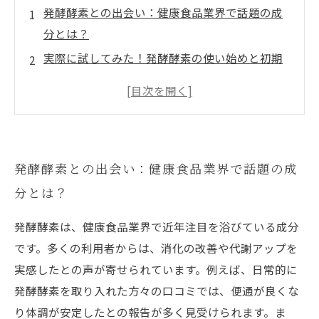
発酵酵素との出会い：健康食品業界で話題の成
分とは？
実際に試してみた！発酵酵素の使い始めと初期
の驚きの変化
継続の秘訣：発酵酵素がもたらす美容と健康の
中盤ストーリー
口コミからわかる発酵酵素のリアルな効果と日
発酵酵素との出会い：健康食品業界で話題の成
常生活の変化
分とは？
最終結論！発酵酵素を続けた先に見えた健康と
美の未来図
発酵酵素は、健康食品業界で近年注目を浴びている成分
発酵酵素を選ぶ上での注意点と賢い活用法
です。多くの利用者からは、消化の改善や代謝アップを
体験談まとめ：発酵酵素で変わった私たちのリ
実感したとの声が寄せられています。例えば、日常的に
アル声
発酵酵素を取り入れた方々の口コミでは、便通が良くな
り体調が安定したとの報告が多く見受けられます。ま