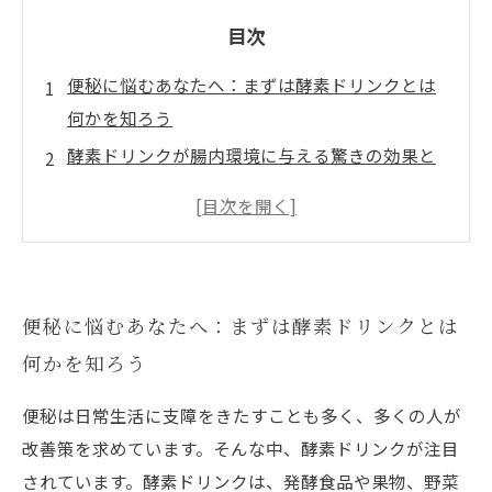
目次
便秘に悩むあなたへ：まずは酵素ドリンクとは
何かを知ろう
酵素ドリンクが腸内環境に与える驚きの効果と
は？
体に優しい便秘解消法：薬に頼らない酵素ドリ
ンクの活用法
失敗しない酵素ドリンクの選び方と注意点を徹
便秘に悩むあなたへ：まずは酵素ドリンクとは
底解説
何かを知ろう
自然な便秘改善で毎日快調に！酵素ドリンク体
験者の声
便秘は日常生活に支障をきたすことも多く、多くの人が
酵素ドリンクの基本知識と健康へのメリット
改善策を求めています。そんな中、酵素ドリンクが注目
便秘解消に効く酵素ドリンクのおすすめランキ
されています。酵素ドリンクは、発酵食品や果物、野菜