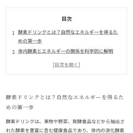
目次
酵素ドリンクとは？自然なエネルギーを得るた
めの第一歩
体内酵素とエネルギーの関係を科学的に解明
酵素ドリンクの成分がもたらす驚きの効果
毎日の摂取で感じる疲労軽減と活力アップの変
化
酵素ドリンクで健康的な生活を続けるための選
酵素ドリンクとは？自然なエネルギーを得るた
び方と摂取法
めの第一歩
酵素ドリンクのメリットと注意点を総まとめ
実体験から見る酵素ドリンクで得る自然なエネ
酵素ドリンクは、果物や野菜、発酵食品などから抽出さ
ルギーの秘密
れた酵素を豊富に含む健康食品であり、体内の消化酵素