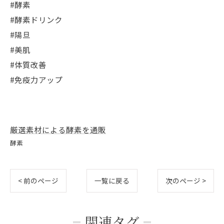
#酵素
#酵素ドリンク
#陽旦
#美肌
#体質改善
#免疫力アップ
厳選素材による酵素を通販
酵素
< 前のページ
一覧に戻る
次のページ >
関連タグ